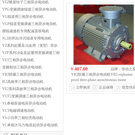
YEZ锥形转子三相异步电动机
YPG变频调速辊道三相异步电动机
YG辊道用三相异步电动机
YGP辊道变频调速三相异步电动机
摆线减速机专用配减直联电机
JG2封闭自冷式辊道专用电动机
YZ系列起重及冶金用（笼型）异步
电动机
YZP系列冶金及起重用变频调速三相
异步电动机
YE3三相异步电动机
变频制动三相异步电动机
￥
407.00
品牌：传动之
YB3防爆三相异步电动机
YB2防爆三相异步电动机YB2 explosion-
proof three-phase asynchronous motor
IE2高效率三相异步电动机
立即购买
正品保障
现货供
YE2系列高效率三相异步电动机
YVF2变频调速三相异步电动机
YL单相双值电容异步电动机
YCT电磁调速电动机
YS小功率三相铝壳电动机
YC单相大马力电容起动异步电动机