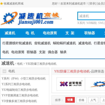
收藏减速机商城
您好！欢迎来到减速机超市！
[登录]
[会员
X系列 WH蜗轮 SW
减速机
电 机
电动滚筒
支 架
联轴器
行星摆线针轮减速机
齿轮减速机
蜗轮蜗杆减速机
减速电机
行星齿
电机
电动滚筒
联轴器
支架
偶合器
轴承
减速机
>
电机
>
YB2防爆三相异步电动机
电机
YB2防爆三相异步电动机
-品牌筛选
Y系列（IP44）小型三相异步电动机
Y2系列三相异步电动机
YEJ电磁制动三相异步电动机
YVP变频调速三相异步电动机
销量
排序：
价格
人气
上
YD变极多速三相异步电动机