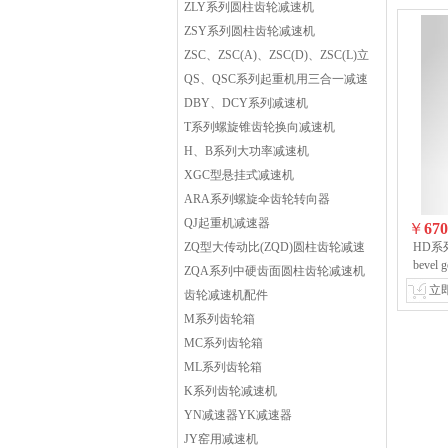
ZLY系列圆柱齿轮减速机
ZSY系列圆柱齿轮减速机
ZSC、ZSC(A)、ZSC(D)、ZSC(L)立
式悬挂齿轮减速机
QS、QSC系列起重机用三合一减速
机
DBY、DCY系列减速机
T系列螺旋锥齿轮换向减速机
H、B系列大功率减速机
XGC型悬挂式减速机
ARA系列螺旋伞齿轮转向器
QJ起重机减速器
￥
670
ZQ型大传动比(ZQD)圆柱齿轮减速
HD系列
机
bevel 
ZQA系列中硬齿面圆柱齿轮减速机
险，
立
齿轮减速机配件
M系列齿轮箱
MC系列齿轮箱
ML系列齿轮箱
K系列齿轮减速机
YN减速器YK减速器
JY窑用减速机