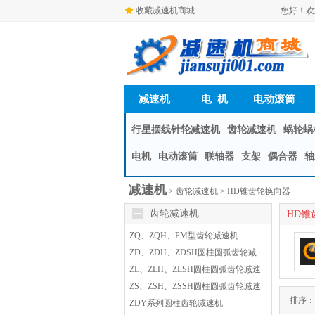
收藏减速机商城
您好！欢
减速机
电 机
电动滚筒
行星摆线针轮减速机
齿轮减速机
蜗轮蜗
电机
电动滚筒
联轴器
支架
偶合器
轴
减速机
>
齿轮减速机
>
HD锥齿轮换向器
齿轮减速机
HD锥
ZQ、ZQH、PM型齿轮减速机
ZD、ZDH、ZDSH圆柱圆弧齿轮减
速机
ZL、ZLH、ZLSH圆柱圆弧齿轮减速
机
ZS、ZSH、ZSSH圆柱圆弧齿轮减速
机
排序：
ZDY系列圆柱齿轮减速机