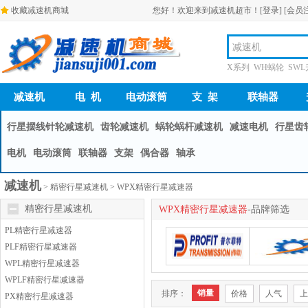
收藏减速机商城
您好！欢迎来到减速机超市！
[登录]
[会员
X系列 WH蜗轮 SW
减速机
电 机
电动滚筒
支 架
联轴器
行星摆线针轮减速机
齿轮减速机
蜗轮蜗杆减速机
减速电机
行星齿
电机
电动滚筒
联轴器
支架
偶合器
轴承
减速机
>
精密行星减速机
>
WPX精密行星减速器
精密行星减速机
WPX精密行星减速器
-品牌筛选
PL精密行星减速器
PLF精密行星减速器
WPL精密行星减速器
WPLF精密行星减速器
销量
排序：
价格
人气
上
PX精密行星减速器