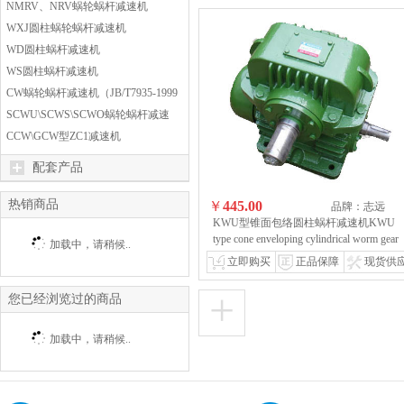
NMRV、NRV蜗轮蜗杆减速机
WXJ圆柱蜗轮蜗杆减速机
WD圆柱蜗杆减速机
WS圆柱蜗杆减速机
CW蜗轮蜗杆减速机（JB/T7935-1999
标准）
SCWU\SCWS\SCWO蜗轮蜗杆减速
机
CCW\GCW型ZC1减速机
配套产品
热销商品
￥
445.00
品牌：志远
KWU型锥面包络圆柱蜗杆减速机KWU
type cone enveloping cylindrical worm gear
加载中，请稍候..
reducer
专业制造销售蜗轮蜗杆减速机的
立即购买
正品保障
现货供
航者!
+
您已经浏览过的商品
加载中，请稍候..