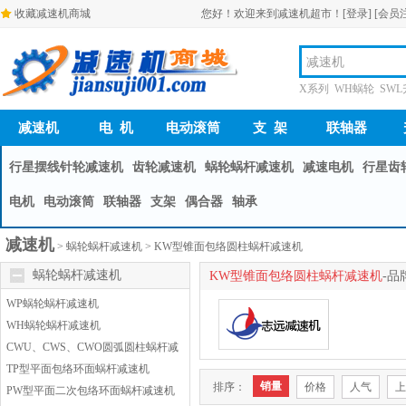
收藏减速机商城
您好！欢迎来到减速机超市！
[登录]
[会员
X系列 WH蜗轮 SW
减速机
电 机
电动滚筒
支 架
联轴器
行星摆线针轮减速机
齿轮减速机
蜗轮蜗杆减速机
减速电机
行星齿
电机
电动滚筒
联轴器
支架
偶合器
轴承
减速机
>
蜗轮蜗杆减速机
>
KW型锥面包络圆柱蜗杆减速机
蜗轮蜗杆减速机
KW型锥面包络圆柱蜗杆减速机
-品
WP蜗轮蜗杆减速机
WH蜗轮蜗杆减速机
CWU、CWS、CWO圆弧圆柱蜗杆减
速机(Q/32080/JA009-2002)
TP型平面包络环面蜗杆减速机
销量
排序：
价格
人气
上
PW型平面二次包络环面蜗杆减速机